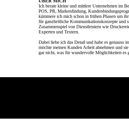
ÜBER MICH
Ich berate kleine und mittlere Unternehmen im Be
POS, PR, Markenfindung, Kundenbindungsprog
kümmere ich mich schon in frühen Phasen um ihr P
für ganzheitliche Kommunikations­konzepte und so
Zusammenspiel von Dienstleistern wie Druckereie
Experten und Textern.
Dabei liebe ich das Detail und habe es genauso 
möchte meinen Kunden Arbeit abnehmen und sie mi
gar nicht, was für wundervolle Möglichkeiten es g