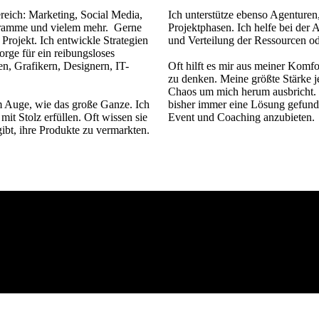
reich: Marketing, Social Media,
Ich unterstütze ebenso Agenturen,
ramme und vielem mehr. Gerne
Projektphasen. Ich helfe bei der
rojekt. Ich entwickle Strategien
und Verteilung der Ressourcen od
rge für ein reibungsloses
n, Grafikern, Designern, IT-
Oft hilft es mir aus meiner Komf
zu denken. Meine größte Stärke 
Chaos um mich herum ausbricht.
im Auge, wie das große Ganze. Ich
bisher immer eine Lösung gefun
t Stolz erfüllen. Oft wissen sie
Event und Coaching anzubieten.
ibt, ihre Produkte zu vermarkten.